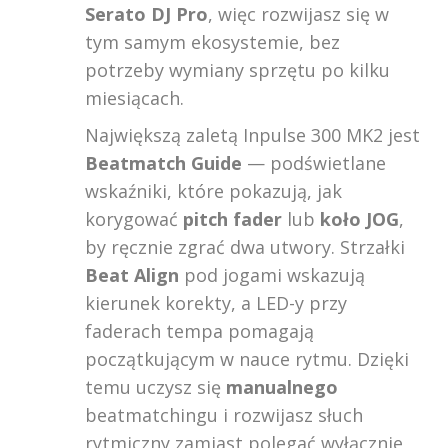
Serato DJ Pro
, więc rozwijasz się w
tym samym ekosystemie, bez
potrzeby wymiany sprzętu po kilku
miesiącach.
Największą zaletą Inpulse 300 MK2 jest
Beatmatch Guide
— podświetlane
wskaźniki, które pokazują, jak
korygować
pitch fader
lub
koło JOG
,
by ręcznie zgrać dwa utwory. Strzałki
Beat Align
pod jogami wskazują
kierunek korekty, a LED-y przy
faderach tempa pomagają
początkującym w nauce rytmu. Dzięki
temu uczysz się
manualnego
beatmatchingu i rozwijasz słuch
rytmiczny zamiast polegać wyłącznie