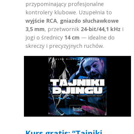
przypominający profesjonalne
kontrolery klubowe. Uzupełnia to
wyjście RCA
,
gniazdo słuchawkowe
3,5 mm
, przetwornik
24-bit/44,1 kHz
i
jogi o średnicy
14 cm
— idealne do
skreczy i precyzyjnych ruchów.
Kurs gratis: “Tajniki