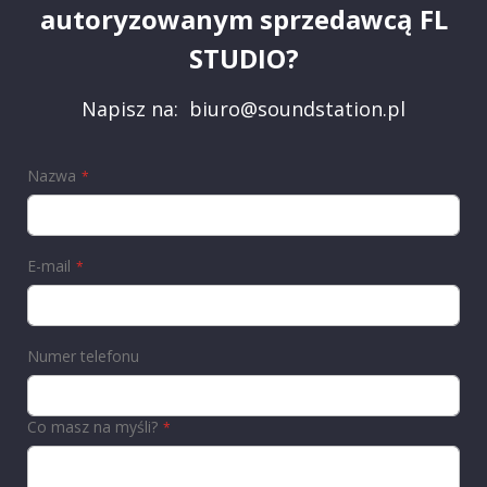
autoryzowanym sprzedawcą FL
STUDIO?
Napisz na:
biuro@soundstation.pl
Nazwa
E-mail
Numer telefonu
Co masz na myśli?