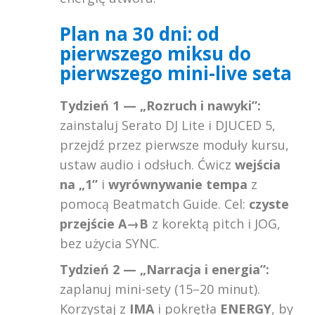
Plan na 30 dni: od
pierwszego miksu do
pierwszego mini-live seta
Tydzień 1 — „Rozruch i nawyki”:
zainstaluj Serato DJ Lite i DJUCED 5,
przejdź przez pierwsze moduły kursu,
ustaw audio i odsłuch. Ćwicz
wejścia
na „1”
i
wyrównywanie tempa
z
pomocą Beatmatch Guide. Cel:
czyste
przejście A→B
z korektą pitch i JOG,
bez użycia SYNC.
Tydzień 2 — „Narracja i energia”:
zaplanuj mini-sety (15–20 minut).
Korzystaj z
IMA
i pokrętła
ENERGY
, by