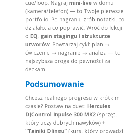
cue/loop. Nagraj
mini-live
w domu
(kamera/telefon) — to Twoje pierwsze
portfolio. Po nagraniu zrób notatki, co
działało, a co poprawić. Wróć do lekcji
o
EQ
,
gain stagingu
i
strukturze
utworów
. Powtarzaj cykl: plan →
ćwiczenie → nagranie → analiza — to
najszybsza droga do pewności za
deckami.
Podsumowanie
Chcesz realnego progresu w krótkim
czasie? Postaw na duet:
Hercules
DJControl Inpulse 300 MK2
(sprzęt,
który uczy dobrych nawyków) +
“Tajniki DJingu”
(kurs, który prowadzi