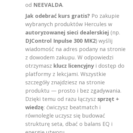
od
NEEVALDA
.
Jak odebrać kurs gratis?
Po zakupie
wybranych produktów Hercules w
autoryzowanej sieci dealerskiej
(np.
DJControl Inpulse 300 MK2
) wyślij
wiadomość na adres podany na stronie
z dowodem zakupu. W odpowiedzi
otrzymasz
klucz licencyjny
i dostęp do
platformy z lekcjami. Wszystkie
szczegóły znajdziesz na stronie
produktu — prosto i bez zgadywania.
Dzięki temu od razu łączysz
sprzęt +
wiedzę
: ćwiczysz beatmatch i
równolegle uczysz się budować
strukturę seta, dbać o balans EQ i
energię utworu.