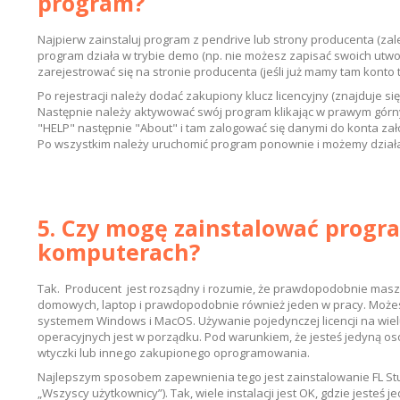
program?
Najpierw zainstaluj program z pendrive lub strony producenta (zalec
program działa w trybie demo (np. nie możesz zapisać swoich ut
zarejestrować się na stronie producenta (jeśli już mamy tam konto 
Po rejestracji należy dodać zakupiony klucz licencyjny (znajduje się
Następnie należy aktywować swój program klikając w prawym gó
"HELP" następnie "About" i tam zalogować się danymi do konta zał
Po wszystkim należy uruchomić program ponownie i możemy działa
5. Czy mogę zainstalować progr
komputerach?
Tak. Producent jest rozsądny i rozumie, że prawdopodobnie masz
domowych, laptop i prawdopodobnie również jeden w pracy. Może
systemem Windows i MacOS. Używanie pojedynczej licencji na wie
operacyjnych jest w porządku. Pod warunkiem, że jesteś jedyną oso
wtyczki lub innego zakupionego oprogramowania.
Najlepszym sposobem zapewnienia tego jest zainstalowanie FL Stu
„Wszyscy użytkownicy”). Tak, wiele instalacji jest OK, gdzie jesteś