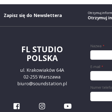
Otrzymuj infor
Zapisz się do Newslettera
Otrzymuj i
Nazwa
FL STUDIO
POLSKA
E-mail
ul. Krakowiaków 64A
02-255 Warszawa
biuro@soundstation.pl
Numer telef