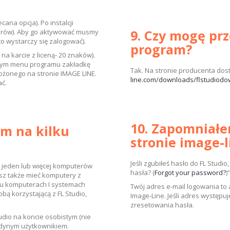
ana opcja). Po instalcji
9. Czy mogę pr
worów). Aby go aktywować musmy
to wystarczy się zalogować).
program?
 na karcie z liceną- 20 znaków).
rnym menu programu zakładkę
Tak. Na stronie producenta dost
ożonego na stronie IMAGE LINE.
line.com/downloads/flstudiodo
ć.
10. Zapomniałe
am na kilku
stronie image-
Jeśli zgubiłeś hasło do FL Studi
 jeden lub więcej komputerów
hasła? (
Forgot your password?
)”
sz także mieć komputery z
lu komputerach I systemach
Twój adres e-mail logowania to 
bą korzystającą z FL Studio,
Image-Line. Jeśli adres występu
zresetowania hasła.
dio na koncie osobistym (nie
 jedynym użytkownikiem.