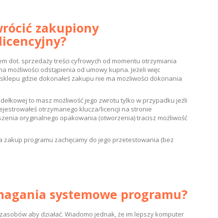
wrócić zakupiony
licencyjny?
m dot. sprzedaży treści cyfrowych od momentu otrzymiania
e ma możliwości odstąpienia od umowy kupna. Jeżeli więc
od sklepu gdzie dokonałeś zakupu nie ma mozliwości dokonania
pudełkowej to masz możliwość jego zwrotu tylko w przypadku jeżli
rejestrowałeś otrzymanego klucza/licencji na stronie
zenia oryginalnego opakowania (otworzenia) tracisz możliwość
 na zakup programu zachęcamy do jego przetestowania (bez
ymagania systemowe programu?
 zasobów aby działać. Wiadomo jednak, że im lepszy komputer