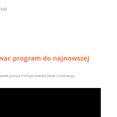
 lub
zowac program do najnowszej
wde prosta. Pod tym linkiem filmik z instrukcją: