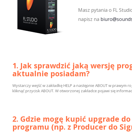
Masz pytania o FL Studi
napisz na
biuro@soundst
1. Jak sprawdzić jaką wersję pr
aktualnie posiadam?
Wystarczy wejść w zakładkę HELP a następnie ABOUT w prawym r
kliknąć przycisk ABOUT. W otworzonej zakładce pojawi się informac
2. Gdzie mogę kupić upgrade do 
programu (np. z Producer do Sig