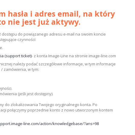
 hasła i adres email, na który
o nie jest już aktywy.
z już dostępu do powiązanego adresu e-mail na swoim koncie
tępujące czynności:
e.
ia (support ticket)
- z konta Image-Line na stronie image-line.com
nicznej należy podać szczegółowe informacje, w tym informacje
i / zamówienia, w tym:
jności.
ówienia (jeśli jest dostępny).
y do zlokalizowania Twojego oryginalnego konta. Po
macji połączymy poprzednie konto z nowo utworzonym kontem
support.image-line.com/action/knowledgebase/?ans=98