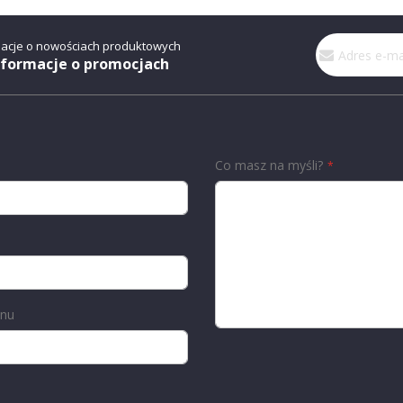
Subskrybuj
macje o nowościach produktowych
nasz
nformacje o promocjach
newsletter:
Co masz na myśli?
onu