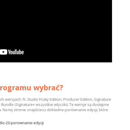
 programu wybrać?
ch wersjach: FL Studio Fruity Edition, Producer Edition, Signature
ns Bundle (Signature+ wszystkie wtyczki). Te wersje są dostępne
 Na tej stronie znajdziesz dokładne porównanie edycji, które
udio-20-porownanie-edycji