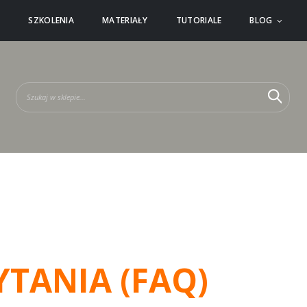
Ć
SZKOLENIA
MATERIAŁY
TUTORIALE
BLOG
Szuka
Szu
YTANIA (FAQ)