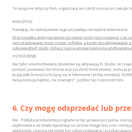
Ta opcja nie dotyczy firm, organizacji ani szkół, muszą oni zakupić 
NADUŻYCIE:
Pamiętaj, że nadużywanie tego przywileju nie będzie tolerowane.
W przypadku wykrycia więcej niż jednej osoby korzystającej z tej sam
oprogramowanie może zostać cofnięta, a konto dezaktywowane a
odpowiednich służb (zobacz naszą umowę licencyjną użytkownika
OSTRZEŻENIE:
Nie tylko uniemożliwiamy dzielenie się aktywacją FL Studio ze znajo
pomysł, ponieważ nie można w przyszłości kontrolować, komu ją pr
przypadki licencji kończącej się w Internecie i próby instalacji 10.
twoja licencja będzie „na zewnątrz”, szybko się rozprzestrzeni.
6. Czy mogę odsprzedać lub prze
Nie. Polityka producenta programu w tej sprawie jest jasna. Licenc
użytkownika od chwili rejestracji na stronie image-line.com i od te
właściciela. Licencja nie może być odsprzedawana i przekazywan