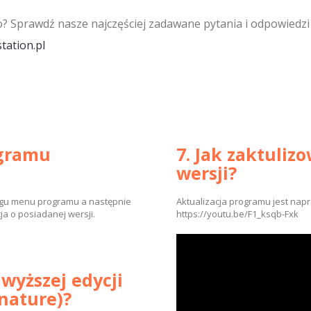
o? Sprawdź nasze najczęściej zadawane pytania i odpowiedzi
ation.pl
ogramu
7. Jak zaktuli
wersji?
ogu menu programu a następnie
Aktualizacja programu jest napra
ja o posiadanej wersji.
https://youtu.be/F1_ksqb-Fxk
wyższej edycji
nature)?