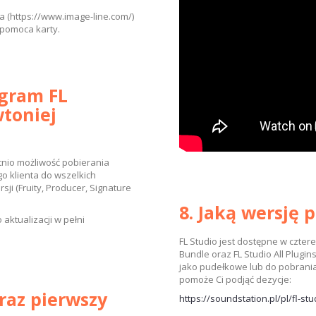
 (https://www.image-line.com/)
 pomoca karty.
ogram FL
toniej
otnio możliwość pobierania
o klienta do wszelkich
sji (Fruity, Producer, Signature
8. Jaką wersję
aktualizacji w pełni
FL Studio jest dostępne w cztere
Bundle oraz FL Studio All Plugi
jako pudełkowe lub do pobrania.
pomoże Ci podjąć dezycje:
raz pierwszy
https://soundstation.pl/pl/fl-st