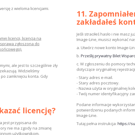
wersję z wieloma licencjami.
11. Zapomniałem
zakładałeś kont
Jeśli straciłeś hasło i nie mas
ej licencji, licencja na
Image-Line, musisz wykonać nas
 sprawa zgłoszona do
a. Utwórz nowe konto Image-Lin
 końcowego).
b.
Prześlij prywatny Bilet Wsparc
c. W zgłoszeniu do pomocy tech
mymi, ale jest to szczególnie zły
dotyczące oryginalnej rejestracj
zekazują. Widzieliśmy
000 po zamknięciu konta. Gdy
- Stary adres e-mail.
- Stary adres pocztowy.
- Nazwa użyta w oryginalnej kole
- Twój numer identyfikacyjny zam
Podane informacje wykorzystam
kazać licencję?
potwierdzeniu podanych infor
Image-Line.
ja jest przypisana do
Tutaj pełna instrukcja:
https://
j pory nie ma zgody na zmianę
a innym użytkownikom.