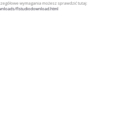
zczegółowe wymagania możesz sprawdzić tutaj:
wnloads/flstudiodownload.html