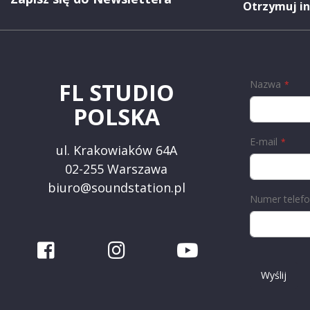
Otrzymuj i
Nazwa
FL STUDIO
POLSKA
E-mail
ul. Krakowiaków 64A
02-255 Warszawa
biuro@soundstation.pl
Numer telef
Wyślij