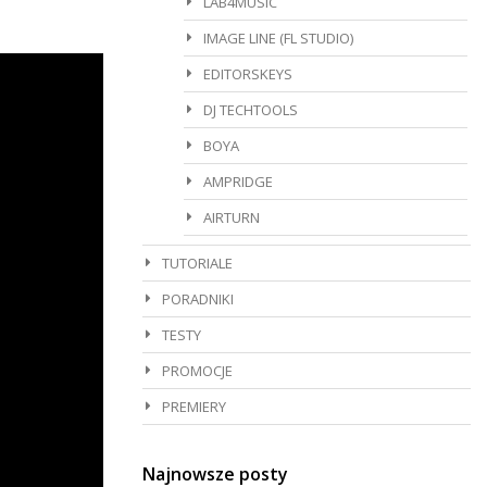
LAB4MUSIC
IMAGE LINE (FL STUDIO)
EDITORSKEYS
DJ TECHTOOLS
BOYA
AMPRIDGE
AIRTURN
TUTORIALE
PORADNIKI
TESTY
PROMOCJE
PREMIERY
Najnowsze posty