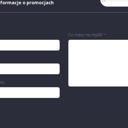
nasz
nformacje o promocjach
newsletter:
Co masz na myśli?
onu