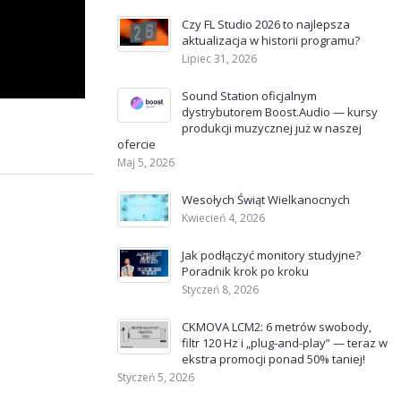
Czy FL Studio 2026 to najlepsza
aktualizacja w historii programu?
Lipiec 31, 2026
Sound Station oficjalnym
dystrybutorem Boost.Audio — kursy
produkcji muzycznej już w naszej
ofercie
Maj 5, 2026
Wesołych Świąt Wielkanocnych
Kwiecień 4, 2026
Jak podłączyć monitory studyjne?
Poradnik krok po kroku
Styczeń 8, 2026
CKMOVA LCM2: 6 metrów swobody,
filtr 120 Hz i „plug-and-play” — teraz w
ekstra promocji ponad 50% taniej!
Styczeń 5, 2026