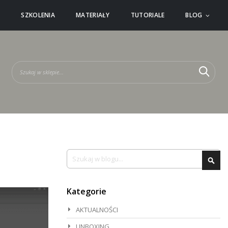
Ć
SZKOLENIA
MATERIAŁY
TUTORIALE
BLOG
Szuka
Szu
Szukaj
Szu
Kategorie
AKTUALNOŚCI
UNBOXING