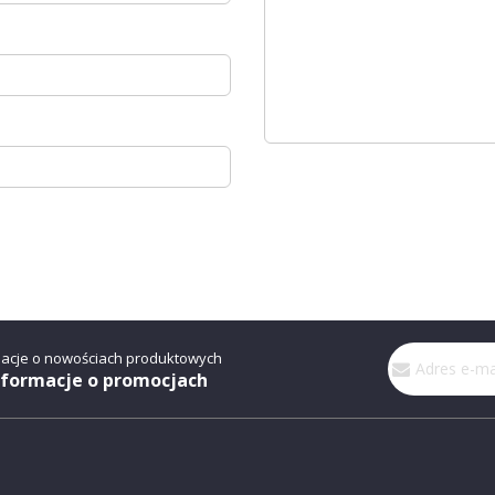
Subskrybuj
macje o nowościach produktowych
nasz
nformacje o promocjach
newsletter: