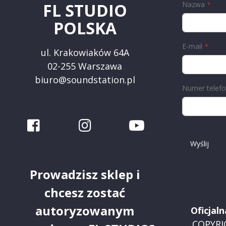
Nazwa
FL STUDIO
POLSKA
E-mail
ul. Krakowiaków 64A
02-255 Warszawa
biuro@soundstation.pl
Numer telef
Wyślij
Prowadzisz sklep i
chcesz zostać
autoryzowanym
Oficjal
COPYRI