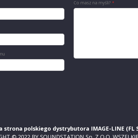
Co masz na myśli?
onu
na strona polskiego dystrybutora IMAGE-LINE (FL
GHT © 2022 BY SOUNDSTATION Sp. Z O.O. WSZELKI