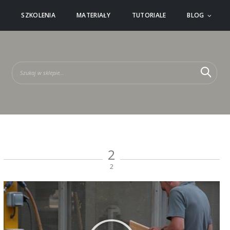
Ć
SZKOLENIA
MATERIAŁY
TUTORIALE
BLOG
Szuka
Szu
2
2